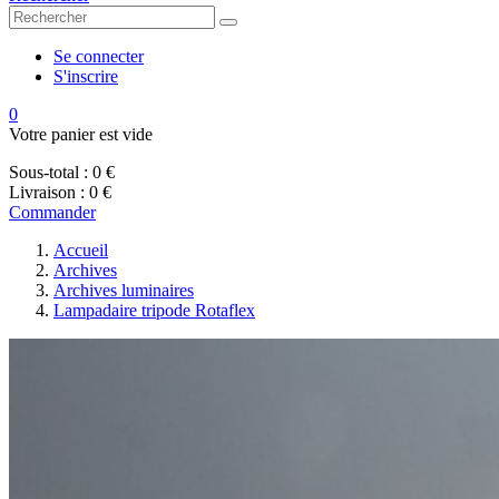
Se connecter
S'inscrire
0
Votre panier est vide
Sous-total :
0 €
Livraison :
0 €
Commander
Accueil
Archives
Archives luminaires
Lampadaire tripode Rotaflex