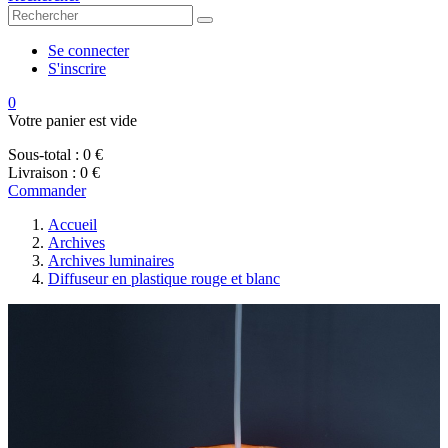
Se connecter
S'inscrire
0
Votre panier est vide
Sous-total :
0 €
Livraison :
0 €
Commander
Accueil
Archives
Archives luminaires
Diffuseur en plastique rouge et blanc