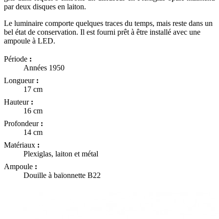
par deux disques en laiton.
Le luminaire comporte quelques traces du temps, mais reste dans un
bel état de conservation. Il est fourni prêt à être installé avec une
ampoule à LED.
Période
:
Années 1950
Longueur
:
17 cm
Hauteur
:
16 cm
Profondeur
:
14 cm
Matériaux
:
Plexiglas, laiton et métal
Ampoule
:
Douille à baïonnette B22