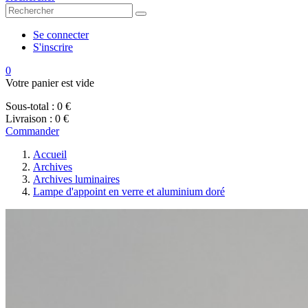
Se connecter
S'inscrire
0
Votre panier est vide
Sous-total :
0 €
Livraison :
0 €
Commander
Accueil
Archives
Archives luminaires
Lampe d'appoint en verre et aluminium doré