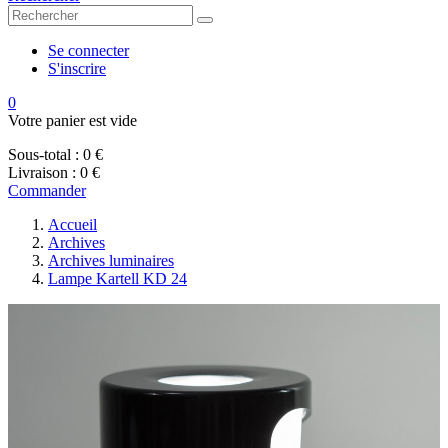
Se connecter
S'inscrire
0
Votre panier est vide
Sous-total :
0 €
Livraison :
0 €
Commander
Accueil
Archives
Archives luminaires
Lampe Kartell KD 24