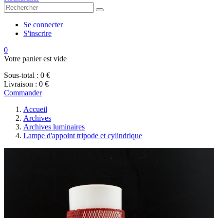
Se connecter
S'inscrire
0
Votre panier est vide
Sous-total :
0 €
Livraison :
0 €
Commander
Accueil
Archives
Archives luminaires
Lampe d'appoint tripode et cylindrique