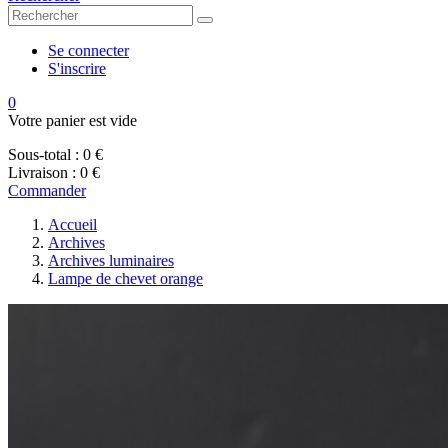
Se connecter
S'inscrire
0
Votre panier est vide
Sous-total :
0 €
Livraison :
0 €
Commander
Accueil
Archives
Archives luminaires
Lampe de chevet orange