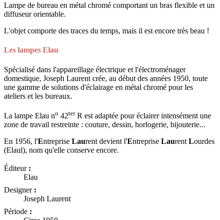
Lampe de bureau en métal chromé comportant un bras flexible et un
diffuseur orientable.
L'objet comporte des traces du temps, mais il est encore très beau !
Les lampes Elau
Spécialisé dans l'appareillage électrique et l'électroménager
domestique, Joseph Laurent crée, au début des années 1950, toute
une gamme de solutions d'éclairage en métal chromé pour les
ateliers et les bureaux.
o
ter
La lampe Elau n
42
R est adaptée pour éclairer intensément une
zone de travail restreinte : couture, dessin, horlogerie, bijouterie...
En 1956, l'
E
ntreprise
Lau
rent devient l'
E
ntreprise
Lau
rent
L
ourdes
(Elaul), nom qu'elle conserve encore.
Éditeur
:
Elau
Designer
:
Joseph Laurent
Période
: