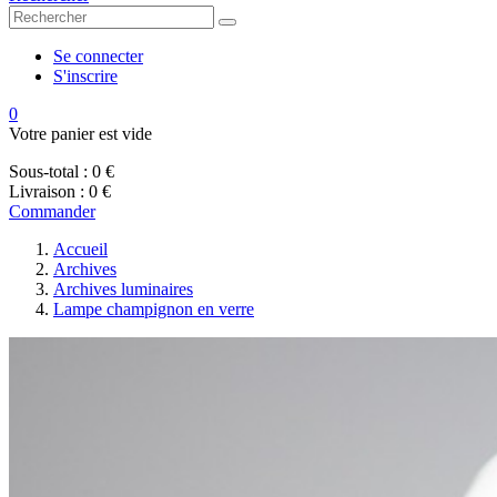
Se connecter
S'inscrire
0
Votre panier est vide
Sous-total :
0 €
Livraison :
0 €
Commander
Accueil
Archives
Archives luminaires
Lampe champignon en verre