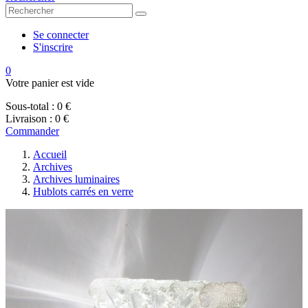
Se connecter
S'inscrire
0
Votre panier est vide
Sous-total :
0 €
Livraison :
0 €
Commander
Accueil
Archives
Archives luminaires
Hublots carrés en verre