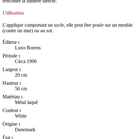
rencontre la lumière directe.
Utilisation
L'applique comportant un socle, elle peut être posée sur un meuble
(contre un mur) ou au sol.
Éditeur
:
Luxo Borens
Période
:
Circa 1990
Largeur
:
20 cm
Hauteur
:
56 cm
Matériau
:
Métal laqué
Couleur
:
White
Origine
:
Danemark
État
: