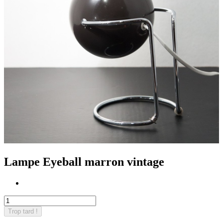
Lampe Eyeball marron vintage
Trop tard !