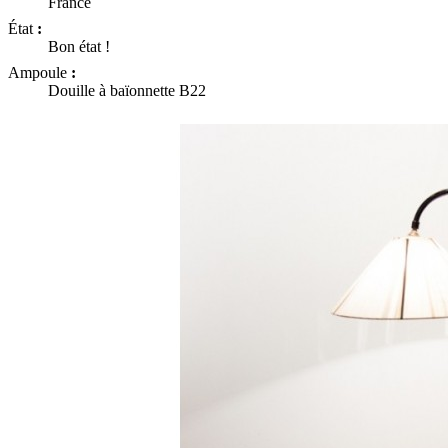
France
État
:
Bon état !
Ampoule
:
Douille à baïonnette B22