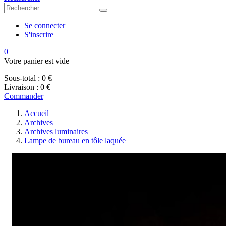
Se connecter
S'inscrire
0
Votre panier est vide
Sous-total :
0 €
Livraison :
0 €
Commander
Accueil
Archives
Archives luminaires
Lampe de bureau en tôle laquée