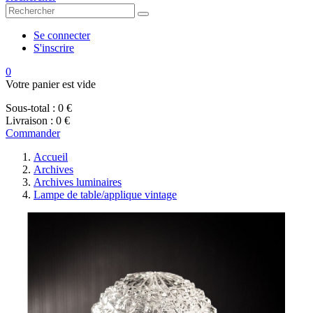
Se connecter
S'inscrire
0
Votre panier est vide
Sous-total :
0 €
Livraison :
0 €
Commander
Accueil
Archives
Archives luminaires
Lampe de table/applique vintage