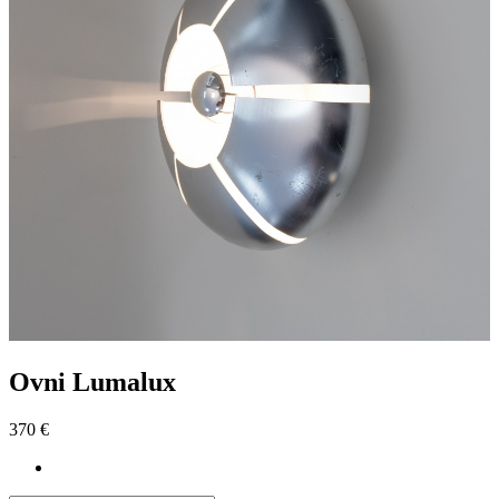
Ovni Lumalux
370 €