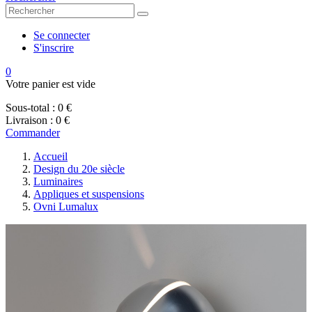
Se connecter
S'inscrire
0
Votre panier est vide
Sous-total :
0 €
Livraison :
0 €
Commander
Accueil
Design du 20e siècle
Luminaires
Appliques et suspensions
Ovni Lumalux