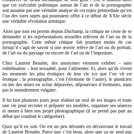
que cet exécrable polémique autour de l’art et de la pornographie
soit assainie par une véritable analyse de cet enjeu primordiale qu’est
l’un des rares sujets qui pourraient offrir à ce début de XXIe siècle
une véritable révolution artistique.
Alors que tout est permis depuis Duchamp, la critique ne cesse de se
demander si les représentations sexuelles relèvent de l’art ou de la
pornographie. Cette même critique fait pourtant moins de cas
lorsqu’il s’agit de savoir si une œuvre relève de l’art ou du portrait,
de l’art ou du paysage ou encore de l’art ou de l’imposture.
Chez Laurent Benaïm, des anonymes viennent exhiber – sans
esthétisation – leur sexualité, pour l’alimenter. Et, alors qu’ils vivent
les moments les plus érotiques de leur vie (ce que l’on vit est
érotique ; la pornographie, c’est l’érotisme de l’autre), le plasticien
en tire des mises en scène dépravées, dépourvues d’érotismes, mais
pas le moindrement vulgaire.
Il lui faut plusieurs jours pour réaliser un seul de ses tirages et toute
une vie pour recruter et préparer ses modèles, organiser ses séances
et mener à bien son projet photographique (il ne prend pas part au
débat qui voudrait le catégoriser).
Quoi qu’il en soit. On est un peu déroutés en découvrant le travail
de Laurent Benaïm. Parce que c’est beau, alors que ça ne peut pas